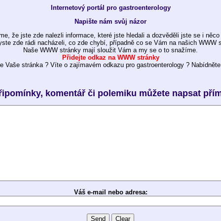
Internetový portál pro gastroenterology
Napište nám svůj názor
e, že jste zde nalezli informace, které jste hledali a dozvěděli jste se i něco
yste zde rádi nacházeli, co zde chybí, případně co se Vám na našich WWW st
Naše WWW stránky mají sloužit Vám a my se o to snažíme.
Přidejte odkaz na WWW stránky
e Vaše stránka ? Víte o zajímavém odkazu pro gastroenterology ? Nabídněte 
řipomínky, komentář či polemiku můžete napsat pří
Váš e-mail nebo adresa: