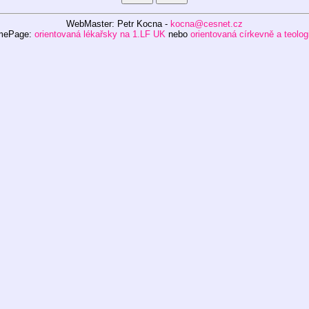
WebMaster: Petr Kocna -
kocna@cesnet.cz
mePage:
orientovaná lékařsky na 1.LF UK
nebo
orientovaná církevně a teolog