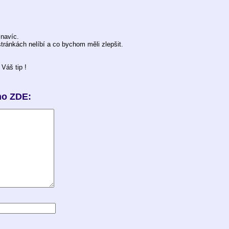
 navíc.
ránkách nelíbí a co bychom měli zlepšit.
Váš tip !
mo ZDE: