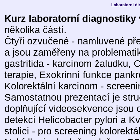
Laboratorní di
Kurz laboratorní diagnostiky 
několika částí.
Čtyři ozvučené - namluvené pře
a jsou zaměřeny na problematiku
gastritida - karcinom žaludku, C
terapie, Exokrinní funkce pankr
Kolorektální karcinom - screeni
Samostatnou prezentací je stru
doplňující videosekvence jsou o
detekci Helicobacter pylori a K
stolici - pro screening kolorekt