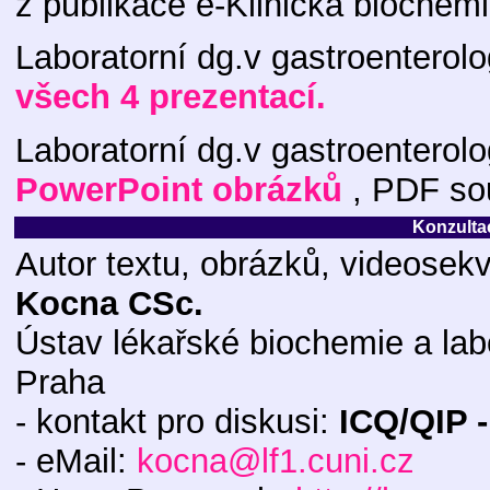
z publikace e-Klinická biochemi
Laboratorní dg.v gastroenterolo
všech 4 prezentací.
Laboratorní dg.v gastroenterolo
PowerPoint obrázků
, PDF so
Konzultac
Autor textu, obrázků, videose
Kocna CSc.
Ústav lékařské biochemie a lab
Praha
- kontakt pro diskusi:
ICQ/QIP 
- eMail:
kocna@lf1.cuni.cz