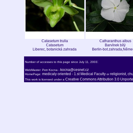
Catasetum trulla
Catharanthus albus
Catasetum
Barvínek bílý
Liberec, botanická zahrada
Berlin-bot.zahrada,Něme
:
Number of accesses to this page since July 11, 2003
kocna@cesnet.cz
WebMaster: Petr Kocna -
medicaly oriented - 1.st Medical Faculty
religionist, c
HomePage:
or
Creative Commons Attribution 3.0 Unport
This work is licensed under a