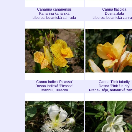
Canarina canariensis
Canna flaccida
Kanarína kanárská
Dosna zlatá
Liberec, botanická zahrada
Liberec, botanická zahr
Canna indica 'Picasso'
Canna 'Pink futurity'
Dosna indická 'Picasso'
Dosna 'Pink futurity'
Istanbul, Turecko
Praha-Trója, botanická za