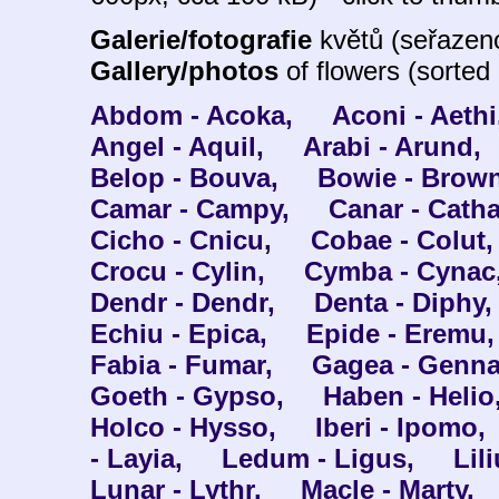
Galerie/fotografie
květů (seřazeno
Gallery/photos
of flowers (sorted 
Abdom - Acoka,
Aconi - Aethi
Angel - Aquil,
Arabi - Arund,
Belop - Bouva,
Bowie - Brown
Camar - Campy,
Canar - Catha
Cicho - Cnicu,
Cobae - Colut,
Crocu - Cylin,
Cymba - Cynac
Dendr - Dendr,
Denta - Diphy,
Echiu - Epica,
Epide - Eremu,
Fabia - Fumar,
Gagea - Genna
Goeth - Gypso,
Haben - Helio
Holco - Hysso,
Iberi - Ipomo,
- Layia,
Ledum - Ligus,
Lili
Lunar - Lythr,
Macle - Marty,