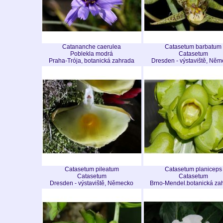
Catananche caerulea
Catasetum barbatum
Poblekla modrá
Catasetum
Praha-Trója, botanická zahrada
Dresden - výstaviště, Ně
Catasetum pileatum
Catasetum planiceps
Catasetum
Catasetum
Dresden - výstaviště, Německo
Brno-Mendel.botanická za