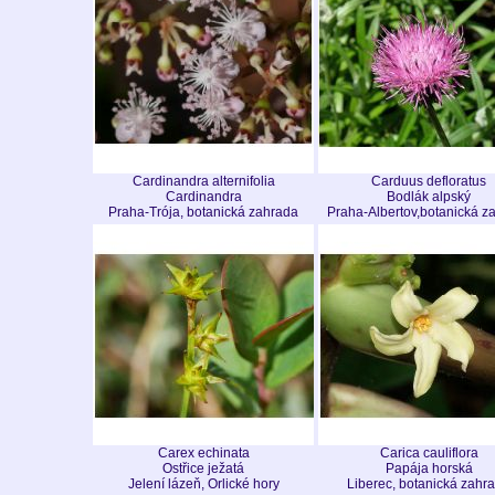
Cardinandra alternifolia
Carduus defloratus
Cardinandra
Bodlák alpský
Praha-Trója, botanická zahrada
Praha-Albertov,botanická z
Carex echinata
Carica cauliflora
Ostřice ježatá
Papája horská
Jelení lázeň, Orlické hory
Liberec, botanická zahr