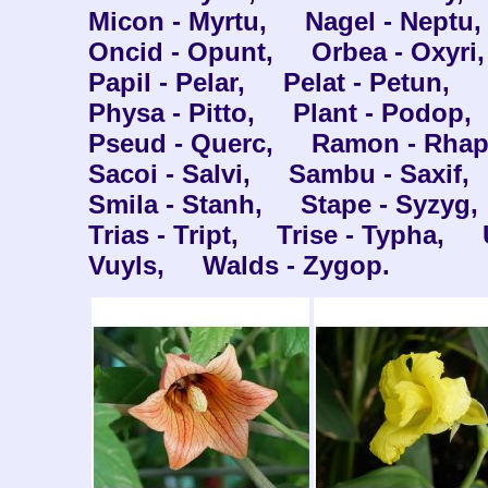
Micon - Myrtu,
Nagel - Neptu,
Oncid - Opunt,
Orbea - Oxyri,
Papil - Pelar,
Pelat - Petun,
Physa - Pitto,
Plant - Podop,
Pseud - Querc,
Ramon - Rhap
Sacoi - Salvi,
Sambu - Saxif,
Smila - Stanh,
Stape - Syzyg,
Trias - Tript,
Trise - Typha,
Vuyls,
Walds - Zygop.