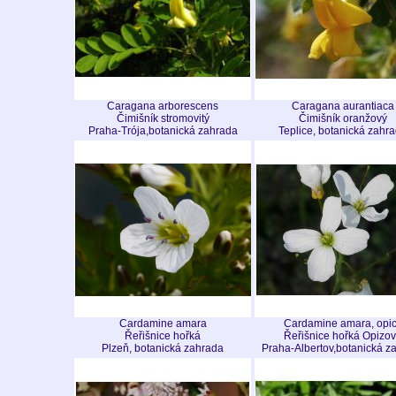
Caragana arborescens
Caragana aurantiaca
Čimišník stromovitý
Čimišník oranžový
Praha-Trója,botanická zahrada
Teplice, botanická zahr
Cardamine amara
Cardamine amara, opic
Řeřišnice hořká
Řeřišnice hořká Opizo
Plzeň, botanická zahrada
Praha-Albertov,botanická z