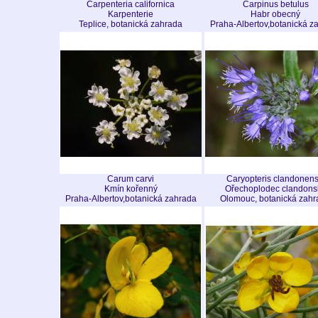
Carpenteria californica
Carpinus betulus
Karpenterie
Habr obecný
Teplice, botanická zahrada
Praha-Albertov,botanická z
Carum carvi
Caryopteris clandonens
Kmín kořenný
Ořechoplodec clandons
Praha-Albertov,botanická zahrada
Olomouc, botanická zahr