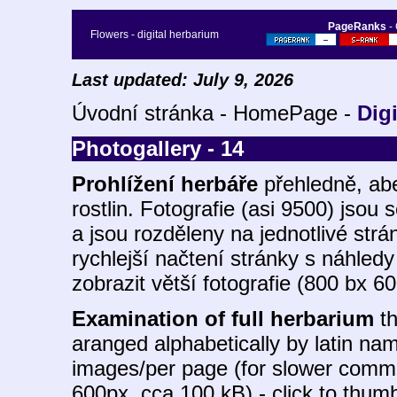
PageRanks
-
Flowers - digital herbarium
Last updated: July 9, 2026
Úvodní stránka - HomePage -
Dig
Photogallery - 14
Prohlížení herbáře
přehledně, ab
rostlin. Fotografie (asi 9500) jso
a jsou rozděleny na jednotlivé str
rychlejší načtení stránky s náhledy 
zobrazit větší fotografie (800 bx 6
Examination of full herbarium
th
aranged alphabetically by latin na
images/per page (for slower commu
600px, cca 100 kB) - click to thumb