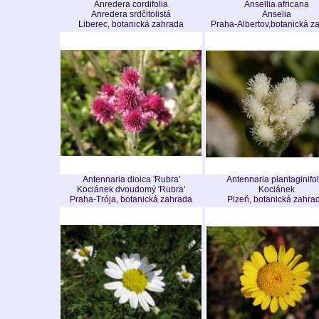
Anredera cordifolia
Ansellia africana
Anredera srdčitolistá
Anselia
Liberec, botanická zahrada
Praha-Albertov,botanická z
Antennaria dioica 'Rubra'
Antennaria plantaginifol
Kociánek dvoudomý 'Rubra'
Kociánek
Praha-Trója, botanická zahrada
Plzeň, botanická zahra