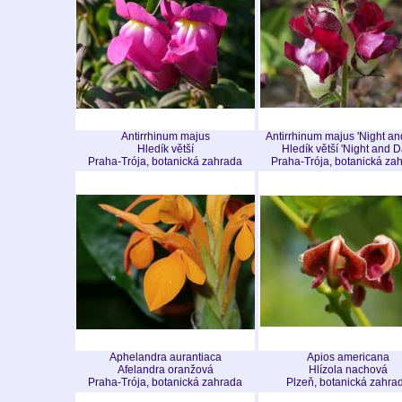
Antirrhinum majus
Antirrhinum majus 'Night an
Hledík větší
Hledík větší 'Night and D
Praha-Trója, botanická zahrada
Praha-Trója, botanická za
Aphelandra aurantiaca
Apios americana
Afelandra oranžová
Hlízola nachová
Praha-Trója, botanická zahrada
Plzeň, botanická zahra