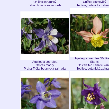
Orlíček kanadský
Orlíček zlatokvětý
Tábor, botanická zahrada
Teplice, botanická zahr
Aquilegia coerulea 'Mc Ka
Aquilegia coerulea
Giants'
Orlíček modrý
Orlíček 'Mc Kana's Giant
Praha-Trója, botanická zahrada
Teplice, botanická zahr