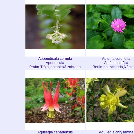
Appendicula cornuta
Aptenia cordifolia
Apendicula
Apténie srdčitá
Praha-Trója, botanická zahrada
Berlin-bot.zahrada,Něme
Aquilegia canadensis
Aquilegia chrysantha