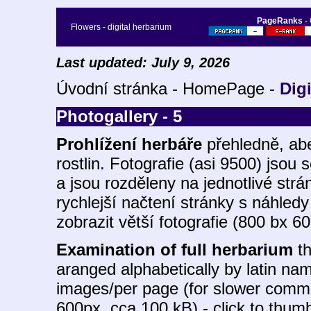
PageRanks
-
Flowers - digital herbarium
Last updated: July 9, 2026
Úvodní stránka - HomePage -
Dig
Photogallery - 5
Prohlížení herbáře
přehledně, ab
rostlin. Fotografie (asi 9500) jso
a jsou rozděleny na jednotlivé str
rychlejší načtení stránky s náhledy 
zobrazit větší fotografie (800 bx 6
Examination of full herbarium
th
aranged alphabetically by latin na
images/per page (for slower commu
600px, cca 100 kB) - click to thumb