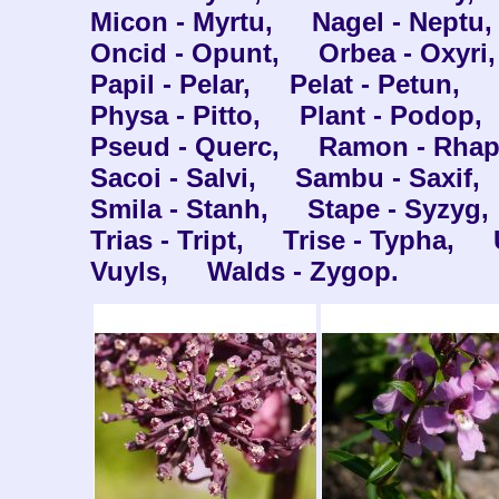
Micon - Myrtu,
Nagel - Neptu,
Oncid - Opunt,
Orbea - Oxyri,
Papil - Pelar,
Pelat - Petun,
Physa - Pitto,
Plant - Podop,
Pseud - Querc,
Ramon - Rhap
Sacoi - Salvi,
Sambu - Saxif,
Smila - Stanh,
Stape - Syzyg,
Trias - Tript,
Trise - Typha,
Vuyls,
Walds - Zygop.