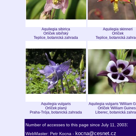
Aquilegia sibirica
Aquilegia skinneri
Orlíček sibiřský
Orlíček
Teplice, botanická zahrada
Teplice, botanická zahr
Aquilegia vulgaris
Aquilegia vulgaris 'William G
Orlíček planý
Orlíček 'William Guines
Praha-Trója, botanická zahrada
Liberec, botanická zahr
:
Number of accesses to this page since July 11, 2003
kocna@cesnet.cz
WebMaster: Petr Kocna -