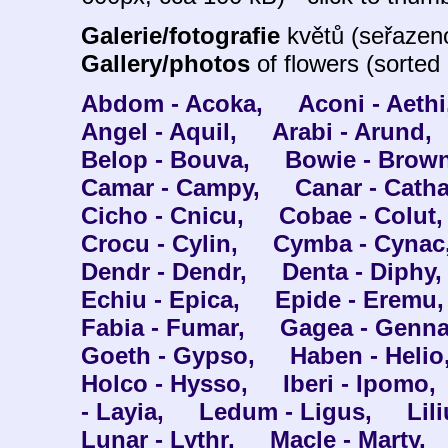
Galerie/fotografie
květů (seřazeno
Gallery/photos
of flowers (sorted 
Abdom - Acoka,
Aconi - Aethi
Angel - Aquil,
Arabi - Arund,
Belop - Bouva,
Bowie - Brown
Camar - Campy,
Canar - Catha
Cicho - Cnicu,
Cobae - Colut,
Crocu - Cylin,
Cymba - Cynac
Dendr - Dendr,
Denta - Diphy,
Echiu - Epica,
Epide - Eremu,
Fabia - Fumar,
Gagea - Genna
Goeth - Gypso,
Haben - Helio
Holco - Hysso,
Iberi - Ipomo,
- Layia,
Ledum - Ligus,
Lili
Lunar - Lythr,
Macle - Marty,