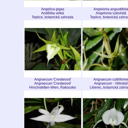
Angelica gigas
Angelonia angustifoli
Andělika velká
Angelonia úzkolistá
Teplice, botanická zahrada
Teplice, botanická zahr
Angraecum 'Crestwood'
Angraecum cultriform
Angraecum 'Crestwood'
Angraecum - Větrobýl
Hirschstetten-Wien, Rakousko
Liberec, botanická zahr