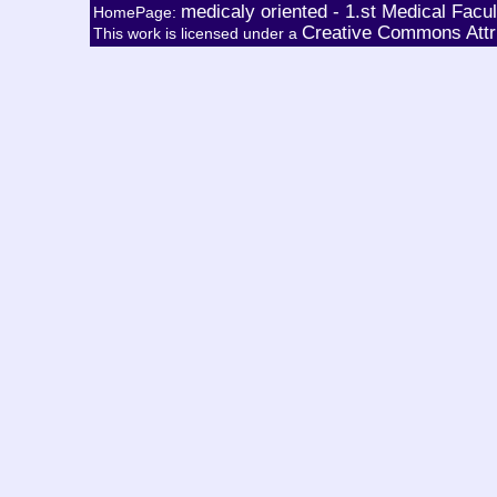
medicaly oriented - 1.st Medical Facu
HomePage:
Creative Commons Attri
This work is licensed under a