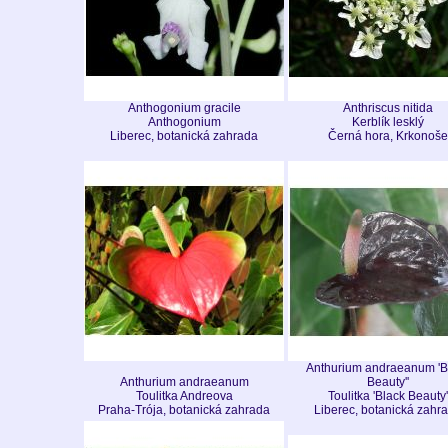
Anthogonium gracile
Anthriscus nitida
Anthogonium
Kerblík lesklý
Liberec, botanická zahrada
Černá hora, Krkonoše
Anthurium andraeanum 'B
Anthurium andraeanum
Beauty''
Toulitka Andreova
Toulitka 'Black Beauty'
Praha-Trója, botanická zahrada
Liberec, botanická zahr