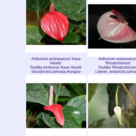
Anthurium andraeanum 'Have
Anthurium andraeanu
Hearts'
'Rhodochlorum'
Toulitka Andreova 'Have Hearts'
Toulitka 'Rhodochlorum
Vacratot-bot.zahrada,Hungary
Liberec, botanická zahr